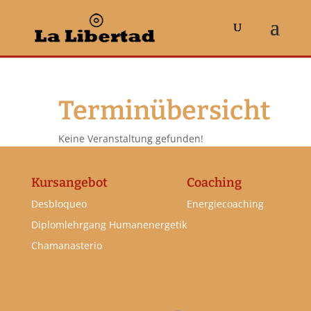
Terminübersicht
Keine Veranstaltung gefunden!
Kursangebot
Coaching
Desbloqueo
Energiecoaching
Diplomlehrgang Humanenergetik
Chamanasterio