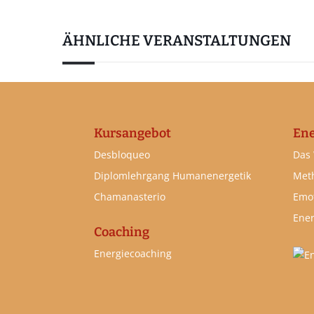
ÄHNLICHE VERANSTALTUNGEN
Kursangebot
Ene
Desbloqueo
Das
Diplomlehrgang Humanenergetik
Met
Chamanasterio
Emot
Ener
Coaching
Energiecoaching