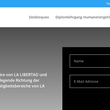
Te
Desbloqueo
Diplomlehrgang Humanenergeti
rvice von LA LIBERTAD und
dlegende Richtung der
ätigkeitsbereiche von LA