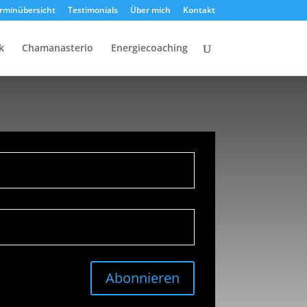
rminübersicht
Testimonials
Über mich
Kontakt
k
Chamanasterio
Energiecoaching
Abonnieren