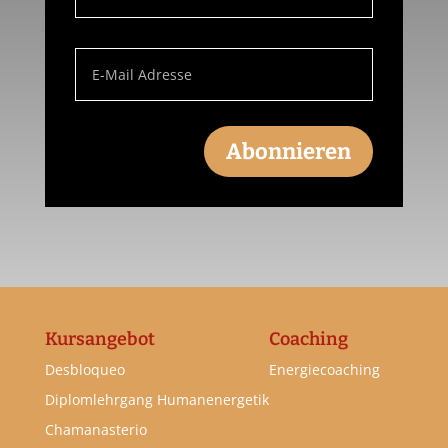
Abonnieren
Kursangebot
Coaching
Desbloqueo
Energiecoaching
Diplomlehrgang Humanenergetik
Chamanasterio